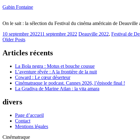
Gabin Fontaine
On le sait : la sélection du Festival du cinéma américain de Deauville 
10 septembre 2022
11 septembre 2022
Deauville 2022
,
Festival de De
Older Posts
Articles récents
La Bola negra : Motus et bouche cousue
L’aventure rêvée : A la frontière de la nuit
Coward : Le cœur déserteur
Cinématraque le podcast. Cannes 2026, l’épisode final !
La Gradiva de Marine Atlan : la vita amara
divers
Page d’accueil
Contact
Mentions légales
Cinématraque