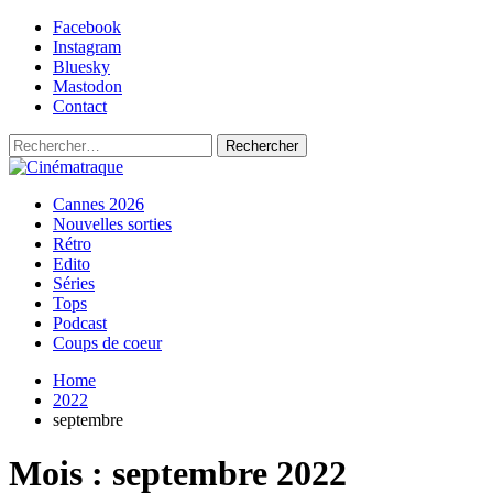
Skip
Facebook
to
Instagram
content
Bluesky
Mastodon
Contact
Rechercher :
Primary
Cinématraque
Si on avait du talent, on ferait des films
Cannes 2026
Menu
Nouvelles sorties
Rétro
Edito
Séries
Tops
Podcast
Coups de coeur
Home
2022
septembre
Mois :
septembre 2022