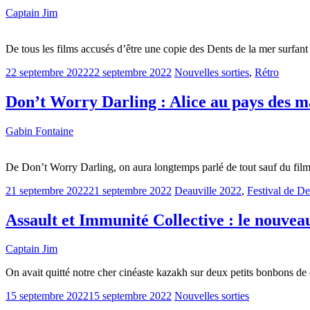
Captain Jim
De tous les films accusés d’être une copie des Dents de la mer surfant
22 septembre 2022
22 septembre 2022
Nouvelles sorties
,
Rétro
Don’t Worry Darling : Alice au pays des m
Gabin Fontaine
De Don’t Worry Darling, on aura longtemps parlé de tout sauf du film
21 septembre 2022
21 septembre 2022
Deauville 2022
,
Festival de De
Assault et Immunité Collective : le nouvea
Captain Jim
On avait quitté notre cher cinéaste kazakh sur deux petits bonbons de 
15 septembre 2022
15 septembre 2022
Nouvelles sorties