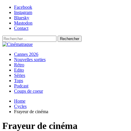
Skip
Facebook
to
Instagram
content
Bluesky
Mastodon
Contact
Rechercher :
Primary
Cinématraque
Si on avait du talent, on ferait des films
Cannes 2026
Menu
Nouvelles sorties
Rétro
Edito
Séries
Tops
Podcast
Coups de coeur
Home
Cycles
Frayeur de cinéma
Frayeur de cinéma