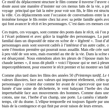
Ce motif du déplacement structure le film comme il traverse l’œuvre d
doute aussi une manière d’insister sur ces menus faits de la vie, a pri
voyage principal que fait la mère pour voir son fils, le film est stru
la ville. Ces déplacements sont l’occasion de conversations entre la m
troisième lorsque le fils rentre chez lui avec sa petite famille après
qui font avancer le récit et les personnages. C’est dans ces menues con
Ces trajets, ces voyages, sont comme des ponts dans le récit, où l’on p
à l’écart poliment et avec grâce la tragédie des personnages. La part
familial dans un dispositif de mise en scène de « légèreté ». Tout d’
personnages assis sont souvent cadrés à l’intérieur d’un autre cadre, c
sorte l’émotion première qui pourrait nous assaillir. Mais elle crée su
à peu vidé de son sens, mais essentiel au rite de la vie. Dans la scène d
est désarçonné. Nous entendons alors les pleurs de l’épouse mais h
chaude larmes », il nous dit plutôt « voici l’épouse qui se met à pleu
imperceptiblement, pour enserrer le récit premier et lui montrer ses fail
Comme plus tard dans les films des années 50
(Printemps tardif
,
Le G
valeurs illusoires, face aux valeurs qui importent réellement, celles qu
personnages y croient dur comme fer avant de s’apercevoir que tout ce
fumée d’une usine de déchetterie, le vent balayant l’herbe des c
imperturbable face aux mouvements des hommes. Comme dans une por
cotons, une rue, l’herbe d’un champ, une porte. La caméra s’attarde s
temps, clé du drame. L’ellipse temporelle est toujours figurée par une
biais de la contingence et qui finit par avoir raison de leurs erreurs.