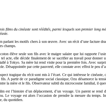
ois films du cinéaste sont réédités, parmi lesquels son premier long mét
éaste.
lm parlant les motifs chers à son œuvre. Avec un récit d’une facture dram
les champs.
oton élève seule son fils avec le maigre salaire que lui rapporte l’us
el acte, elle décide finalement de se sacrifier au travail pour donner
allé à Tokyo. Sa mère lui rend visite pour la première fois. Avec surpri
le. Désappointée par cette pauvreté, elle constate avec effroi le peu d’am
spect tragique du récit sont mis à l’écart. Ce qui intéresse le cinéaste,
u fils. A partir de ce paradigme social classique, Ozu désamorce la tensio
tre la mère et le fils. Observateur subtil du microcosme familial, il ques
film est l’histoire d’un déplacement, d’un voyage. Un parent se rend d
nu. Le voyage est alors l’occasion de prendre la mesure du temps. In
le, du quotidien.