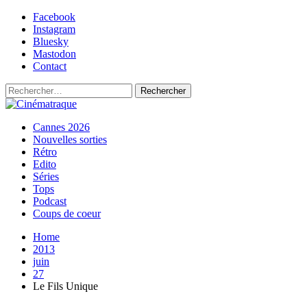
Skip
Facebook
to
Instagram
content
Bluesky
Mastodon
Contact
Rechercher :
Primary
Cinématraque
Si on avait du talent, on ferait des films
Cannes 2026
Menu
Nouvelles sorties
Rétro
Edito
Séries
Tops
Podcast
Coups de coeur
Home
2013
juin
27
Le Fils Unique