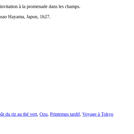
e invitation à la promenade dans les champs.
Masao Hayama, Japon, 1h27.
t du riz au thé vert
,
Ozu
,
Printemps tardif
,
Voyage à Tokyo