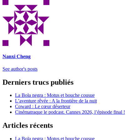
Nanxi Cheng
See author's posts
Derniers trucs publiés
La Bola negra : Motus et bouche cousue
L’aventure rêvée : A la frontière de la nuit
Coward : Le cœur déserteur
Cinématraque le podcast. Cannes 2026, l’épisode final !
Articles récents
La Bola negra : Motus et bouche cousue