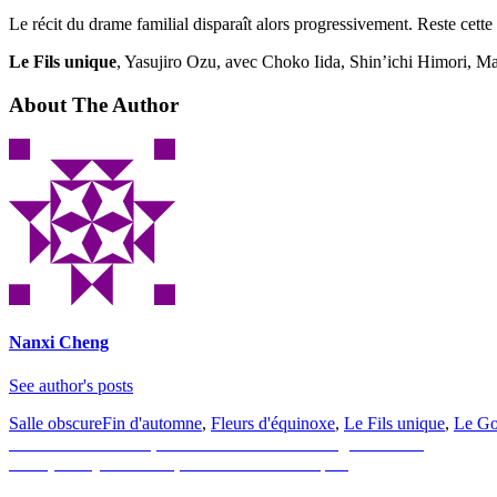
Le récit du drame familial disparaît alors progressivement. Reste cett
Le Fils unique
, Yasujiro Ozu, avec Choko Iida, Shin’ichi Himori, 
About The Author
Nanxi Cheng
See author's posts
Salle obscure
Fin d'automne
,
Fleurs d'équinoxe
,
Le Fils unique
,
Le Goû
Navigation
Previous
Previous
Dark Skies, les extraterrestres sont de gros bâtards
Next
post:
Next
[DVD] Hitchcock, ou la dérive des biopics
de
post: