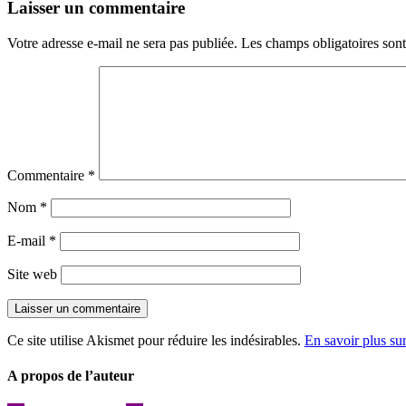
l’article
Laisser un commentaire
Votre adresse e-mail ne sera pas publiée.
Les champs obligatoires son
Commentaire
*
Nom
*
E-mail
*
Site web
Ce site utilise Akismet pour réduire les indésirables.
En savoir plus su
A propos de l’auteur