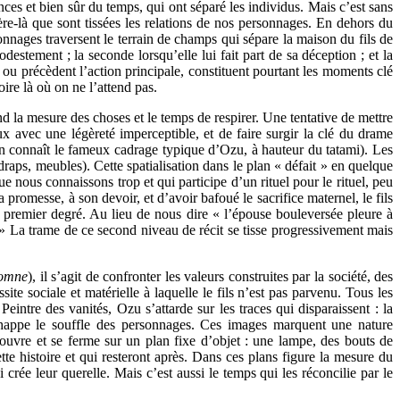
es et bien sûr du temps, qui ont séparé les individus. Mais c’est sans
tière-là que sont tissées les relations de nos personnages. En dehors du
onnages traversent le terrain de champs qui sépare la maison du fils de
estement ; la seconde lorsqu’elle lui fait part de sa déception ; et la
 ou précèdent l’action principale, constituent pourtant les moments clé
ire là où on ne l’attend pas.
nd la mesure des choses et le temps de respirer. Une tentative de mettre
ux avec une légèreté imperceptible, et de faire surgir la clé du drame
 on connaît le fameux cadrage typique d’Ozu, à hauteur du tatami). Les
draps, meubles). Cette spatialisation dans le plan « défait » en quelque
e nous connaissons trop et qui participe d’un rituel pour le rituel, peu
a promesse, à son devoir, et d’avoir bafoué le sacrifice maternel, le fils
premier degré. Au lieu de nous dire « l’épouse bouleversée pleure à
? » La trame de ce second niveau de récit se tisse progressivement mais
tomne
), il s’agit de confronter les valeurs construites par la société, des
site sociale et matérielle à laquelle le fils n’est pas parvenu. Tous les
intre des vanités, Ozu s’attarde sur les traces qui disparaissent : la
chappe le souffle des personnages. Ces images marquent une nature
re et se ferme sur un plan fixe d’objet : une lampe, des bouts de
te histoire et qui resteront après. Dans ces plans figure la mesure du
crée leur querelle. Mais c’est aussi le temps qui les réconcilie par le