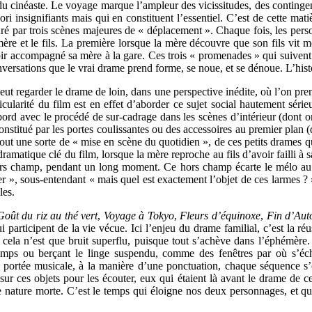
u cinéaste. Le voyage marque l’ampleur des vicissitudes, des contingenc
ori insignifiants mais qui en constituent l’essentiel. C’est de cette ma
cturé par trois scènes majeures de « déplacement ». Chaque fois, les pers
ère et le fils. La première lorsque la mère découvre que son fils vit mod
 avoir accompagné sa mère à la gare. Ces trois « promenades » qui suivent
versations que le vrai drame prend forme, se noue, et se dénoue. L’histo
eut regarder le drame de loin, dans une perspective inédite, où l’on pre
icularité du film est en effet d’aborder ce sujet social hautement série
abord avec le procédé de sur-cadrage dans les scènes d’intérieur (dont
onstitué par les portes coulissantes ou des accessoires au premier plan (
rtout une sorte de « mise en scène du quotidien », de ces petits drames qu
ramatique clé du film, lorsque la mère reproche au fils d’avoir failli à s
ors champ, pendant un long moment. Ce hors champ écarte le mélo au 
rer », sous-entendant « mais quel est exactement l’objet de ces larmes 
les.
oût du riz au thé vert
,
Voyage à Tokyo
,
Fleurs d’équinoxe
,
Fin d’Au
i participent de la vie vécue. Ici l’enjeu du drame familial, c’est la réus
la n’est que bruit superflu, puisque tout s’achève dans l’éphémère. Pe
hamps ou berçant le linge suspendu, comme des fenêtres par où s’é
tée musicale, à la manière d’une ponctuation, chaque séquence s’ouv
ur ces objets pour les écouter, eux qui étaient là avant le drame de cet
 nature morte. C’est le temps qui éloigne nos deux personnages, et qui 