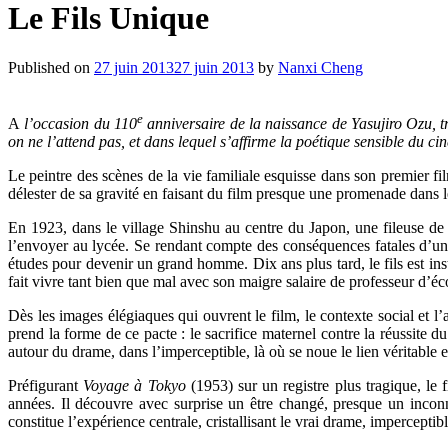
Le Fils Unique
Published on
27 juin 2013
27 juin 2013
by
Nanxi Cheng
e
A
l’occasion du 110
anniversaire de la naissance de Yasujiro Ozu, tr
on ne l’attend pas, et dans lequel s’affirme la poétique sensible du cin
Le peintre des scènes de la vie familiale esquisse dans son premier fi
délester de sa gravité en faisant du film presque une promenade dans 
En 1923, dans le village Shinshu au centre du Japon, une fileuse de c
l’envoyer au lycée. Se rendant compte des conséquences fatales d’un t
études pour devenir un grand homme. Dix ans plus tard, le fils est inst
fait vivre tant bien que mal avec son maigre salaire de professeur d’éco
Dès les images élégiaques qui ouvrent le film, le contexte social et l’a
prend la forme de ce pacte : le sacrifice maternel contre la réussite d
autour du drame, dans l’imperceptible, là où se noue le lien véritable en
Préfigurant
Voyage à Tokyo
(1953) sur un registre plus tragique, le 
années. Il découvre avec surprise un être changé, presque un incon
constitue l’expérience centrale, cristallisant le vrai drame, imperceptib