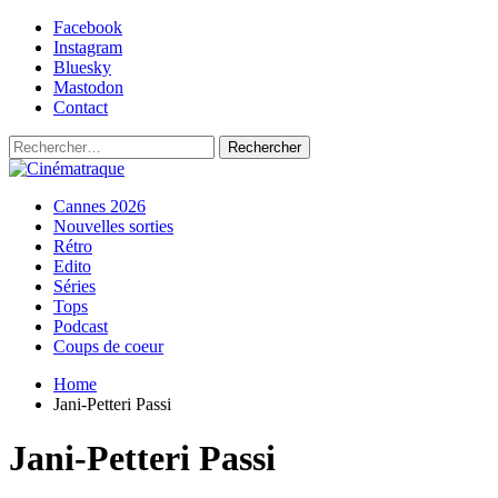
Skip
Facebook
to
Instagram
content
Bluesky
Mastodon
Contact
Rechercher :
Primary
Cinématraque
Si on avait du talent, on ferait des films
Cannes 2026
Menu
Nouvelles sorties
Rétro
Edito
Séries
Tops
Podcast
Coups de coeur
Home
Jani-Petteri Passi
Jani-Petteri Passi