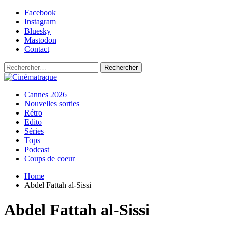
Skip
Facebook
to
Instagram
content
Bluesky
Mastodon
Contact
Rechercher :
Primary
Cinématraque
Si on avait du talent, on ferait des films
Cannes 2026
Menu
Nouvelles sorties
Rétro
Edito
Séries
Tops
Podcast
Coups de coeur
Home
Abdel Fattah al-Sissi
Abdel Fattah al-Sissi