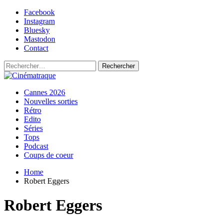
Skip
Facebook
to
Instagram
content
Bluesky
Mastodon
Contact
Rechercher :
Primary
Cinématraque
Si on avait du talent, on ferait des films
Cannes 2026
Menu
Nouvelles sorties
Rétro
Edito
Séries
Tops
Podcast
Coups de coeur
Home
Robert Eggers
Robert Eggers