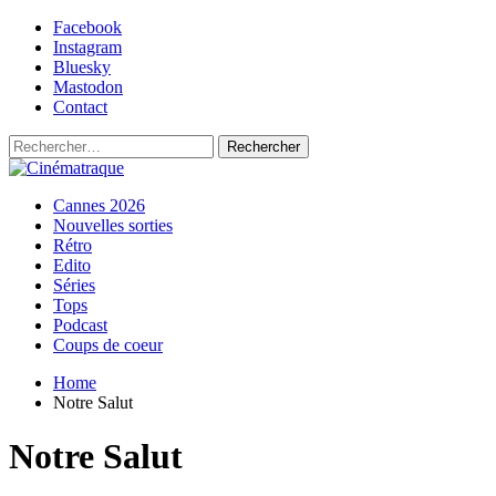
Skip
Facebook
to
Instagram
content
Bluesky
Mastodon
Contact
Rechercher :
Primary
Cinématraque
Si on avait du talent, on ferait des films
Cannes 2026
Menu
Nouvelles sorties
Rétro
Edito
Séries
Tops
Podcast
Coups de coeur
Home
Notre Salut
Notre Salut