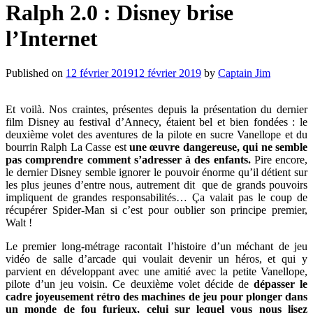
Ralph 2.0 : Disney brise
l’Internet
Published on
12 février 2019
12 février 2019
by
Captain Jim
Et voilà. Nos craintes, présentes depuis la présentation du dernier
film Disney au festival d’Annecy, étaient bel et bien fondées : le
deuxième volet des aventures de la pilote en sucre Vanellope et du
bourrin Ralph La Casse est
une œuvre dangereuse, qui ne semble
pas comprendre comment s’adresser à des enfants.
Pire encore,
le dernier Disney semble ignorer le pouvoir énorme qu’il détient sur
les plus jeunes d’entre nous, autrement dit que de grands pouvoirs
impliquent de grandes responsabilités… Ça valait pas le coup de
récupérer Spider-Man si c’est pour oublier son principe premier,
Walt !
Le premier long-métrage racontait l’histoire d’un méchant de jeu
vidéo de salle d’arcade qui voulait devenir un héros, et qui y
parvient en développant avec une amitié avec la petite Vanellope,
pilote d’un jeu voisin. Ce deuxième volet décide de
dépasser le
cadre joyeusement rétro des machines de jeu pour plonger dans
un monde de fou furieux, celui sur lequel vous nous lisez