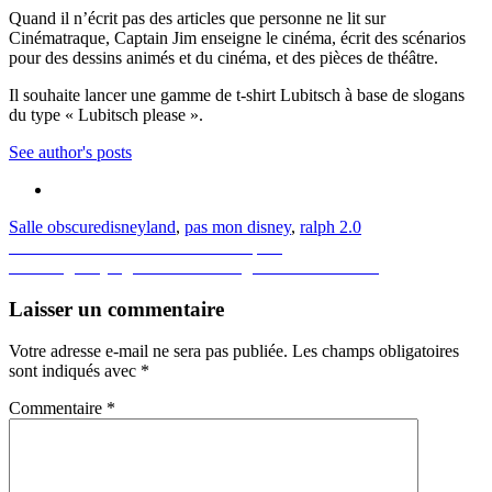
Quand il n’écrit pas des articles que personne ne lit sur
Cinématraque, Captain Jim enseigne le cinéma, écrit des scénarios
pour des dessins animés et du cinéma, et des pièces de théâtre.
Il souhaite lancer une gamme de t-shirt Lubitsch à base de slogans
du type « Lubitsch please ».
See author's posts
Salle obscure
disneyland
,
pas mon disney
,
ralph 2.0
Navigation
Previous
Previous
The Raft : le radeau de la paix
Next
post:
Next
High Flying Bird : Soderbergh monte à l’arceau
de
post:
l’article
Laisser un commentaire
Votre adresse e-mail ne sera pas publiée.
Les champs obligatoires
sont indiqués avec
*
Commentaire
*