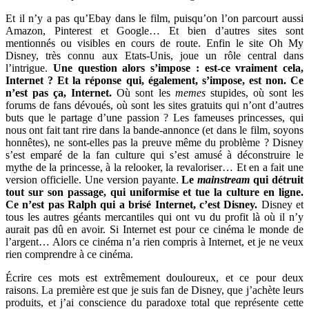
Et il n’y a pas qu’Ebay dans le film, puisqu’on l’on parcourt aussi
Amazon, Pinterest et Google… Et bien d’autres sites sont
mentionnés ou visibles en cours de route. Enfin le site Oh My
Disney, très connu aux Etats-Unis, joue un rôle central dans
l’intrigue.
Une question alors s’impose : est-ce vraiment cela,
Internet ? Et la réponse qui, également, s’impose, est non. Ce
n’est pas ça, Internet.
Où sont les
memes
stupides, où sont les
forums de fans dévoués, où sont les sites gratuits qui n’ont d’autres
buts que le partage d’une passion ? Les fameuses princesses, qui
nous ont fait tant rire dans la bande-annonce (et dans le film, soyons
honnêtes), ne sont-elles pas la preuve même du problème ? Disney
s’est emparé de la fan culture qui s’est amusé à déconstruire le
mythe de la princesse, à la relooker, la revaloriser… Et en a fait une
version officielle. Une version payante.
Le
mainstream
qui détruit
tout sur son passage, qui uniformise et tue la culture en ligne.
Ce n’est pas Ralph qui a brisé Internet, c’est Disney.
Disney et
tous les autres géants mercantiles qui ont vu du profit là où il n’y
aurait pas dû en avoir. Si Internet est pour ce cinéma le monde de
l’argent… Alors ce cinéma n’a rien compris à Internet, et je ne veux
rien comprendre à ce cinéma.
Écrire ces mots est extrêmement douloureux, et ce pour deux
raisons. La première est que je suis fan de Disney, que j’achète leurs
produits, et j’ai conscience du paradoxe total que représente cette