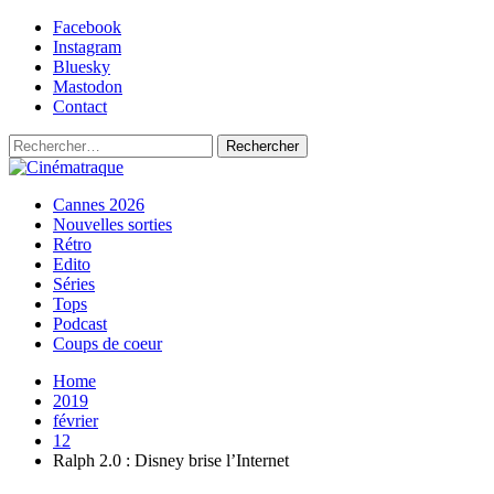
Skip
Facebook
to
Instagram
content
Bluesky
Mastodon
Contact
Rechercher :
Primary
Cinématraque
Si on avait du talent, on ferait des films
Cannes 2026
Menu
Nouvelles sorties
Rétro
Edito
Séries
Tops
Podcast
Coups de coeur
Home
2019
février
12
Ralph 2.0 : Disney brise l’Internet