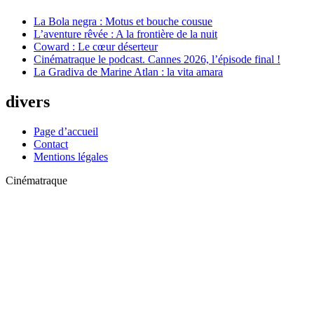
La Bola negra : Motus et bouche cousue
L’aventure rêvée : A la frontière de la nuit
Coward : Le cœur déserteur
Cinématraque le podcast. Cannes 2026, l’épisode final !
La Gradiva de Marine Atlan : la vita amara
divers
Page d’accueil
Contact
Mentions légales
Cinématraque