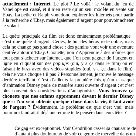
actuellement : Internet.
Le plot ? Le voilà : le volant du jeu de
Vanellope est cassé, et il n’en reste qu’un seul modèle en vente sur
Ebay. La petite et Ralph vont donc explorer les Internets pour partir
à la recherche d’Ebay, mais également d’argent pour pouvoir acheter
le volant.
La quête principale du film est donc éminemment problématique :
c’est une quête d’argent. Certes, le but des héros reste noble, mais
cela ne change pas grand chose : des gamins vont voir une aventure
centrée autour d’Ebay. Chouette, non ? Apprendre à des mômes que
tout peut s’acheter sur Internet, que l’on peut gagner de l’argent en
ligne en cliquant sur des
pop-ups
(oui, y a ça dans le film) ou en
faisant le
buzz
avec des vidéos stupides (oui, y a ça dans le film),
cela ne vous choque-t-il pas ? Personnellement, je trouve le message
derrière terrifiant. C’est d’ailleurs la première fois qu’un classique
d’animation Disney parle de manière aussi ouverte d’argent ; et c’est
plus souvent des considérations d’antagonistes.
Vous trouvez ça
chouette que nos enfants apprennent devant le dernier Disney
que si l’on veut obtenir quelque chose dans la vie, il faut avoir
de l’argent ?
Évidemment, le problème est que c’est vrai, mais
pourquoi faudrait-il déjà ancrer une telle pensée dans leurs têtes ?
Ce gag est exceptionnel. Voir Cendrillon casser sa chaussure d
d’autant plus douloureux de voir ce genre de merveille dans un 