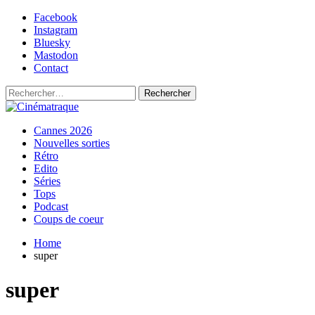
Skip
Facebook
to
Instagram
content
Bluesky
Mastodon
Contact
Rechercher :
Primary
Cinématraque
Si on avait du talent, on ferait des films
Cannes 2026
Menu
Nouvelles sorties
Rétro
Edito
Séries
Tops
Podcast
Coups de coeur
Home
super
super