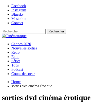
Skip
Facebook
to
Instagram
content
Bluesky
Mastodon
Contact
Rechercher :
Primary
Cinématraque
Si on avait du talent, on ferait des films
Cannes 2026
Menu
Nouvelles sorties
Rétro
Edito
Séries
Tops
Podcast
Coups de coeur
Home
sorties dvd cinéma érotique
sorties dvd cinéma érotique