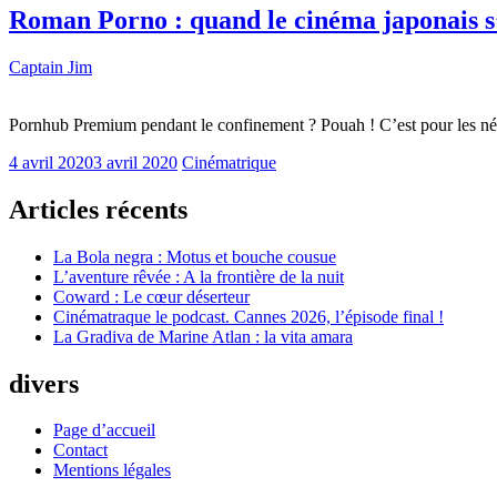
Roman Porno : quand le cinéma japonais s’
Captain Jim
Pornhub Premium pendant le confinement ? Pouah ! C’est pour les né
4 avril 2020
3 avril 2020
Cinématrique
Articles récents
La Bola negra : Motus et bouche cousue
L’aventure rêvée : A la frontière de la nuit
Coward : Le cœur déserteur
Cinématraque le podcast. Cannes 2026, l’épisode final !
La Gradiva de Marine Atlan : la vita amara
divers
Page d’accueil
Contact
Mentions légales