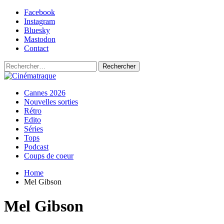
Skip
Facebook
to
Instagram
content
Bluesky
Mastodon
Contact
Rechercher :
Primary
Cinématraque
Si on avait du talent, on ferait des films
Cannes 2026
Menu
Nouvelles sorties
Rétro
Edito
Séries
Tops
Podcast
Coups de coeur
Home
Mel Gibson
Mel Gibson