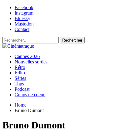
Skip
Facebook
to
Instagram
content
Bluesky
Mastodon
Contact
Rechercher :
Primary
Cinématraque
Si on avait du talent, on ferait des films
Cannes 2026
Menu
Nouvelles sorties
Rétro
Edito
Séries
Tops
Podcast
Coups de coeur
Home
Bruno Dumont
Bruno Dumont