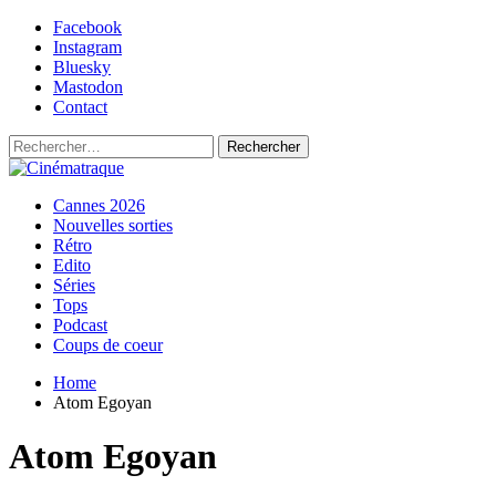
Skip
Facebook
to
Instagram
content
Bluesky
Mastodon
Contact
Rechercher :
Primary
Cinématraque
Si on avait du talent, on ferait des films
Cannes 2026
Menu
Nouvelles sorties
Rétro
Edito
Séries
Tops
Podcast
Coups de coeur
Home
Atom Egoyan
Atom Egoyan