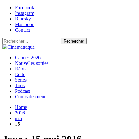
Skip
Facebook
to
Instagram
content
Bluesky
Mastodon
Contact
Rechercher :
Primary
Cinématraque
Si on avait du talent, on ferait des films
Cannes 2026
Menu
Nouvelles sorties
Rétro
Edito
Séries
Tops
Podcast
Coups de coeur
Home
2016
mai
15