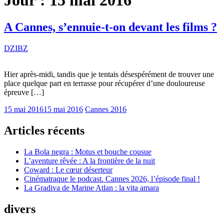
Jour :
15 mai 2016
A Cannes, s’ennuie-t-on devant les films ?
DZIBZ
Hier après-midi, tandis que je tentais désespérément de trouver une
place quelque part en terrasse pour récupérer d’une douloureuse
épreuve […]
15 mai 2016
15 mai 2016
Cannes 2016
Articles récents
La Bola negra : Motus et bouche cousue
L’aventure rêvée : A la frontière de la nuit
Coward : Le cœur déserteur
Cinématraque le podcast. Cannes 2026, l’épisode final !
La Gradiva de Marine Atlan : la vita amara
divers