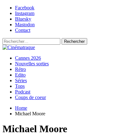
Skip
Facebook
to
Instagram
content
Bluesky
Mastodon
Contact
Rechercher :
Primary
Cinématraque
Si on avait du talent, on ferait des films
Cannes 2026
Menu
Nouvelles sorties
Rétro
Edito
Séries
Tops
Podcast
Coups de coeur
Home
Michael Moore
Michael Moore