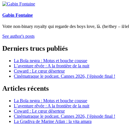
Gabin Fontaine
Votre non-binary royalty qui regarde des boys love, là. (he/they – il/iel
See author's posts
Derniers trucs publiés
La Bola negra : Motus et bouche cousue
L’aventure rêvée : A la frontière de la nuit
Coward : Le cœur déserteur
Cinématraque le podcast. Cannes 2026, l’épisode final !
Articles récents
La Bola negra : Motus et bouche cousue
L’aventure rêvée : A la frontière de la nuit
Coward : Le cœur déserteur
Cinématraque le podcast. Cannes 2026, l’épisode final !
La Gradiva de Marine Atlan : la vita amara