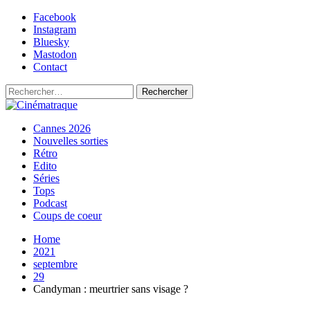
Skip
Facebook
to
Instagram
content
Bluesky
Mastodon
Contact
Rechercher :
Primary
Cinématraque
Si on avait du talent, on ferait des films
Cannes 2026
Menu
Nouvelles sorties
Rétro
Edito
Séries
Tops
Podcast
Coups de coeur
Home
2021
septembre
29
Candyman : meurtrier sans visage ?