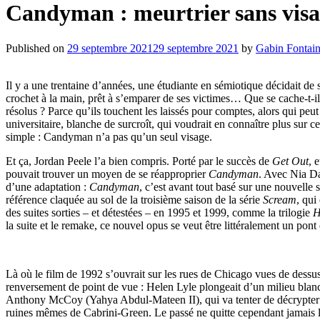
Candyman : meurtrier sans visa
Published on
29 septembre 2021
29 septembre 2021
by
Gabin Fontai
Il y a une trentaine d’années, une étudiante en sémiotique décidait de 
crochet à la main, prêt à s’emparer de ses victimes… Que se cache-t-
résolus ? Parce qu’ils touchent les laissés pour comptes, alors qui peu
universitaire, blanche de surcroît, qui voudrait en connaître plus sur
simple : Candyman n’a pas qu’un seul visage.
Et ça, Jordan Peele l’a bien compris. Porté par le succès de
Get Out
, 
pouvait trouver un moyen de se réapproprier
Candyman
. Avec Nia Da
d’une adaptation :
Candyman
, c’est avant tout basé sur une nouvelle
référence claquée au sol de la troisième saison de la série
Scream
, qui
des suites sorties – et détestées – en 1995 et 1999, comme la trilogie
H
la suite et le remake, ce nouvel opus se veut être littéralement un pont 
Là où le film de 1992 s’ouvrait sur les rues de Chicago vues de dessus
renversement de point de vue : Helen Lyle plongeait d’un milieu blanc 
Anthony McCoy (Yahya Abdul-Mateen II), qui va tenter de décrypter 
ruines mêmes de Cabrini-Green. Le passé ne quitte cependant jamais