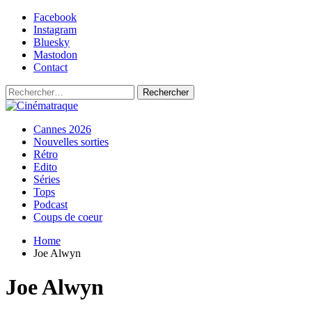
Skip
Facebook
to
Instagram
content
Bluesky
Mastodon
Contact
Rechercher :
Primary
Cinématraque
Si on avait du talent, on ferait des films
Cannes 2026
Menu
Nouvelles sorties
Rétro
Edito
Séries
Tops
Podcast
Coups de coeur
Home
Joe Alwyn
Joe Alwyn