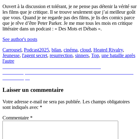
Ouvert à la discussion et tolérant, je ne pense pas détenir la vérité sur
les films que je critique. Il se trouve seulement que j’ai meilleur goût
que vous. Quand je ne regarde pas des films, je lis des comics parce
que je rêve d’être Peter Parker. Je me mue tous les mois en critique
littéraire dans un podcast : « Des Mots et Débats ».
See author's posts
Carrousel
,
Podcast
2025
,
bilan
,
cinéma
,
cloud
,
Heated Rivalry
,
Jeunesse
,
l'agent secret
,
resurrection
,
sinners
,
Top
,
une bataille après
l'autre
Navigation
Previous
Previous
L’âme idéale : Rencontre avec Alice Vial
Next
post:
Next
Le top 10 définitif et absolu des meilleurs films de 2025 selon
de
post:
Cinématraque
l’article
Laisser un commentaire
Votre adresse e-mail ne sera pas publiée.
Les champs obligatoires
sont indiqués avec
*
Commentaire
*