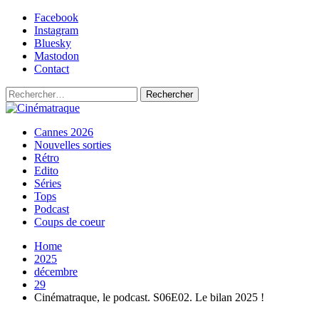
Skip
Facebook
to
Instagram
content
Bluesky
Mastodon
Contact
Rechercher :
Primary
Cinématraque
Si on avait du talent, on ferait des films
Cannes 2026
Menu
Nouvelles sorties
Rétro
Edito
Séries
Tops
Podcast
Coups de coeur
Home
2025
décembre
29
Cinématraque, le podcast. S06E02. Le bilan 2025 !