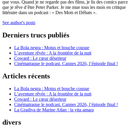
que vous. Quand je ne regarde pas des films, je lis des comics parce
que je rêve d’être Peter Parker. Je me mue tous les mois en critique
littéraire dans un podcast : « Des Mots et Débats ».
See author's posts
Derniers trucs publiés
La Bola negra : Motus et bouche cousue
L’aventure rêvée : A la frontière de la nuit
Coward : Le cœur déserteur
Cinématraque le podcast. Cannes 2026, l’épisode final !
Articles récents
La Bola negra : Motus et bouche cousue
L’aventure rêvée : A la frontière de la nuit
Coward : Le cœur déserteur
Cinématraque le podcast. Cannes 2026, l’épisode final !
La Gradiva de Marine Atlan : la vita amara
divers