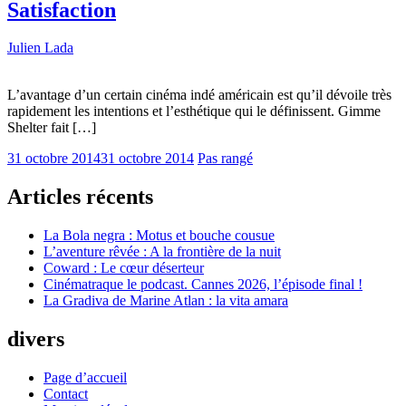
Satisfaction
Julien Lada
L’avantage d’un certain cinéma indé américain est qu’il dévoile très
rapidement les intentions et l’esthétique qui le définissent. Gimme
Shelter fait […]
31 octobre 2014
31 octobre 2014
Pas rangé
Articles récents
La Bola negra : Motus et bouche cousue
L’aventure rêvée : A la frontière de la nuit
Coward : Le cœur déserteur
Cinématraque le podcast. Cannes 2026, l’épisode final !
La Gradiva de Marine Atlan : la vita amara
divers
Page d’accueil
Contact