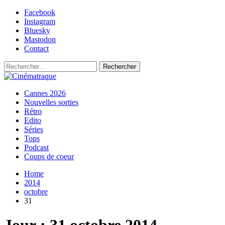
Skip
Facebook
to
Instagram
content
Bluesky
Mastodon
Contact
Rechercher :
Primary
Cinématraque
Si on avait du talent, on ferait des films
Cannes 2026
Menu
Nouvelles sorties
Rétro
Edito
Séries
Tops
Podcast
Coups de coeur
Home
2014
octobre
31