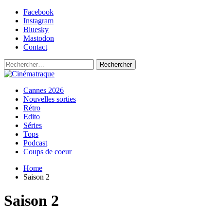
Skip
Facebook
to
Instagram
content
Bluesky
Mastodon
Contact
Rechercher :
Primary
Cinématraque
Si on avait du talent, on ferait des films
Cannes 2026
Menu
Nouvelles sorties
Rétro
Edito
Séries
Tops
Podcast
Coups de coeur
Home
Saison 2
Saison 2