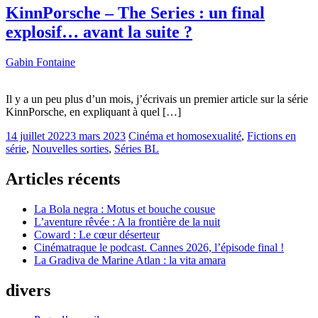
KinnPorsche – The Series : un final
explosif… avant la suite ?
Gabin Fontaine
Il y a un peu plus d’un mois, j’écrivais un premier article sur la série
KinnPorsche, en expliquant à quel […]
14 juillet 2022
3 mars 2023
Cinéma et homosexualité
,
Fictions en
série
,
Nouvelles sorties
,
Séries BL
Articles récents
La Bola negra : Motus et bouche cousue
L’aventure rêvée : A la frontière de la nuit
Coward : Le cœur déserteur
Cinématraque le podcast. Cannes 2026, l’épisode final !
La Gradiva de Marine Atlan : la vita amara
divers