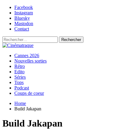
Skip
Facebook
to
Instagram
content
Bluesky
Mastodon
Contact
Rechercher :
Primary
Cinématraque
Si on avait du talent, on ferait des films
Cannes 2026
Menu
Nouvelles sorties
Rétro
Edito
Séries
Tops
Podcast
Coups de coeur
Home
Build Jakapan
Build Jakapan