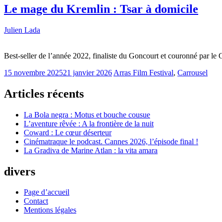
Le mage du Kremlin : Tsar à domicile
Julien Lada
Best-seller de l’année 2022, finaliste du Goncourt et couronné par 
15 novembre 2025
21 janvier 2026
Arras Film Festival
,
Carrousel
Articles récents
La Bola negra : Motus et bouche cousue
L’aventure rêvée : A la frontière de la nuit
Coward : Le cœur déserteur
Cinématraque le podcast. Cannes 2026, l’épisode final !
La Gradiva de Marine Atlan : la vita amara
divers
Page d’accueil
Contact
Mentions légales