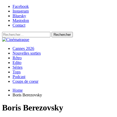
Skip
Facebook
to
Instagram
content
Bluesky
Mastodon
Contact
Rechercher :
Primary
Cinématraque
Si on avait du talent, on ferait des films
Cannes 2026
Menu
Nouvelles sorties
Rétro
Edito
Séries
Tops
Podcast
Coups de coeur
Home
Boris Berezovsky
Boris Berezovsky