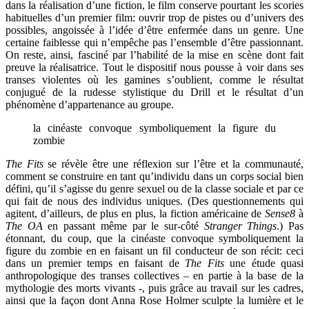
dans la réalisation d’une fiction, le film conserve pourtant les scories
habituelles d’un premier film: ouvrir trop de pistes ou d’univers des
possibles, angoissée à l’idée d’être enfermée dans un genre. Une
certaine faiblesse qui n’empêche pas l’ensemble d’être passionnant.
On reste, ainsi, fasciné par l’habilité de la mise en scène dont fait
preuve la réalisatrice. Tout le dispositif nous pousse à voir dans ses
transes violentes où les gamines s’oublient, comme le résultat
conjugué de la rudesse stylistique du Drill et le résultat d’un
phénomène d’appartenance au groupe.
la cinéaste convoque symboliquement la figure du
zombie
The Fits
se révèle être une réflexion sur l’être et la communauté,
comment se construire en tant qu’individu dans un corps social bien
défini, qu’il s’agisse du genre sexuel ou de la classe sociale et par ce
qui fait de nous des individus uniques. (Des questionnements qui
agitent, d’ailleurs, de plus en plus, la fiction américaine de
Sense8
à
The OA
en passant même par le sur-côté
Stranger Things
.) Pas
étonnant, du coup, que la cinéaste convoque symboliquement la
figure du zombie en en faisant un fil conducteur de son récit: ceci
dans un premier temps en faisant de
The Fits
une étude quasi
anthropologique des transes collectives – en partie à la base de la
mythologie des morts vivants -, puis grâce au travail sur les cadres,
ainsi que la façon dont Anna Rose Holmer sculpte la lumière et le