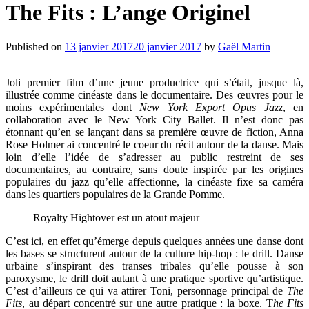
The Fits : L’ange Originel
Published on
13 janvier 2017
20 janvier 2017
by
Gaël Martin
Joli premier film d’une jeune productrice qui s’était, jusque là,
illustrée comme cinéaste dans le documentaire. Des œuvres pour le
moins expérimentales dont
New York Export Opus Jazz
, en
collaboration avec le New York City Ballet. Il n’est donc pas
étonnant qu’en se lançant dans sa première œuvre de fiction, Anna
Rose Holmer ai concentré le coeur du récit autour de la danse. Mais
loin d’elle l’idée de s’adresser au public restreint de ses
documentaires, au contraire, sans doute inspirée par les origines
populaires du jazz qu’elle affectionne, la cinéaste fixe sa caméra
dans les quartiers populaires de la Grande Pomme.
Royalty Hightover est un atout majeur
C’est ici, en effet qu’émerge depuis quelques années une danse dont
les bases se structurent autour de la culture hip-hop : le drill. Danse
urbaine s’inspirant des transes tribales qu’elle pousse à son
paroxysme, le drill doit autant à une pratique sportive qu’artistique.
C’est d’ailleurs ce qui va attirer Toni, personnage principal de
The
Fits
, au départ concentré sur une autre pratique : la boxe. T
he Fits