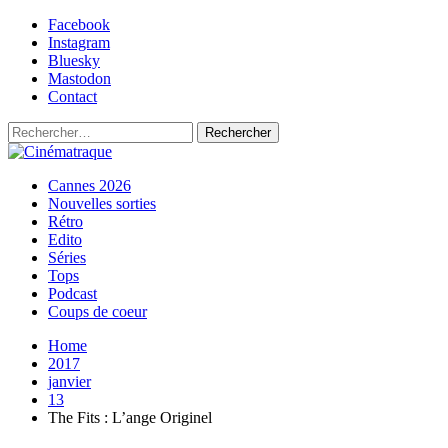
Skip
Facebook
to
Instagram
content
Bluesky
Mastodon
Contact
Rechercher :
Primary
Cinématraque
Si on avait du talent, on ferait des films
Cannes 2026
Menu
Nouvelles sorties
Rétro
Edito
Séries
Tops
Podcast
Coups de coeur
Home
2017
janvier
13
The Fits : L’ange Originel