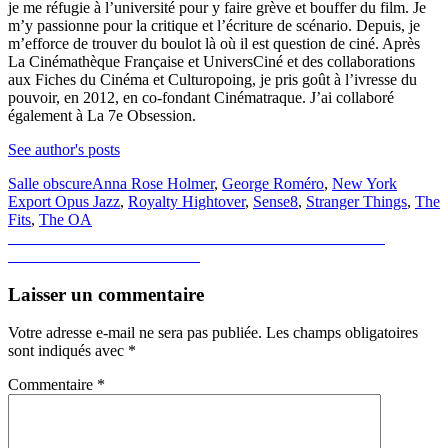
je me réfugie à l’université pour y faire grève et bouffer du film. Je
m’y passionne pour la critique et l’écriture de scénario. Depuis, je
m’efforce de trouver du boulot là où il est question de ciné. Après
La Cinémathèque Française et UniversCiné et des collaborations
aux Fiches du Cinéma et Culturopoing, je pris goût à l’ivresse du
pouvoir, en 2012, en co-fondant Cinématraque. J’ai collaboré
également à La 7e Obsession.
See author's posts
Salle obscure
Anna Rose Holmer
,
George Roméro
,
New York
Export Opus Jazz
,
Royalty Hightover
,
Sense8
,
Stranger Things
,
The
Fits
,
The OA
Navigation
Previous
Previous
Birth of a Nation : Une révolution tuée dans l’oeuf
Next
post:
Next
Harmonium: Photobomb
de
post:
l’article
Laisser un commentaire
Votre adresse e-mail ne sera pas publiée.
Les champs obligatoires
sont indiqués avec
*
Commentaire
*