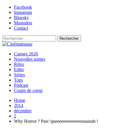
Skip
Facebook
to
Instagram
content
Bluesky
Mastodon
Contact
Rechercher :
Primary
Cinématraque
Si on avait du talent, on ferait des films
Cannes 2026
Menu
Nouvelles sorties
Rétro
Edito
Séries
Tops
Podcast
Coups de coeur
Home
2014
décembre
2
Why Horror ? Parc’queeeeeeeeeeeeeuuuuuh !