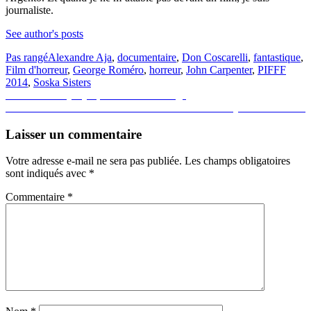
journaliste.
See author's posts
Pas rangé
Alexandre Aja
,
documentaire
,
Don Coscarelli
,
fantastique
,
Film d'horreur
,
George Roméro
,
horreur
,
John Carpenter
,
PIFFF
2014
,
Soska Sisters
Navigation
Previous
Previous
Starry Eyes, l’enfer des castings
Next
post:
Next
Festival Entrevues Belfort : Rencontre avec Kiyoshi Kurosawa
de
post:
l’article
Laisser un commentaire
Votre adresse e-mail ne sera pas publiée.
Les champs obligatoires
sont indiqués avec
*
Commentaire
*