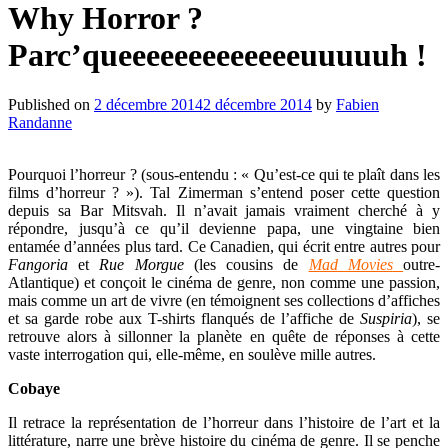
Why Horror ?
Parc’queeeeeeeeeeeeeuuuuuh !
Published on
2 décembre 2014
2 décembre 2014
by
Fabien
Randanne
Pourquoi l’horreur ? (sous-entendu : « Qu’est-ce qui te plaît dans les
films d’horreur ? »). Tal Zimerman s’entend poser cette question
depuis sa Bar Mitsvah. Il n’avait jamais vraiment cherché à y
répondre, jusqu’à ce qu’il devienne papa, une vingtaine bien
entamée d’années plus tard. Ce Canadien, qui écrit entre autres pour
Fangoria
et
Rue Morgue
(les cousins de
Mad Movies
outre-
Atlantique) et conçoit le cinéma de genre, non comme une passion,
mais comme un art de vivre (en témoignent ses collections d’affiches
et sa garde robe aux T-shirts flanqués de l’affiche de
Suspiria
), se
retrouve alors à sillonner la planète en quête de réponses à cette
vaste interrogation qui, elle-même, en soulève mille autres.
Cobaye
Il retrace la représentation de l’horreur dans l’histoire de l’art et la
littérature, narre une brève histoire du cinéma de genre. Il se penche