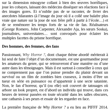
sur la dimension misogyne collant à bien des œuvres horrifiques,
joue les cobayes, laissant des médecins disséquer ses réactions face à
des images gores. Et n’oublie pas de se raconter, de livrer des
anecdotes hilarantes (à l’image du jour où il a collé une balafre plus
vraie que nature sur la joue de son frère prêt à partir à l’école…) et
de se remémorer les temps forts de sa vie de fan. Réalisateurs
(George Romero, John Carpenter, Alexandre Aja, les sœurs Soska),
journalistes, universitaires… sont convoqués pour éclairer les
multiples facettes du prisme horrifique.
Des hommes, des femmes, des fans
Passionnant,
Why Horror ?
, dont chaque thème abordé mériterait à
lui seul de faire l’objet d’un documentaire, est une gourmandise pour
les amateurs du genre, qui se retrouveront d’une manière ou d’une
autre dans les témoignages. Mais il est surtout à conseiller à ceux qui
ne comprennent pas que l’on puisse prendre du plaisir devant un
survival
ou un film de zombies bien crasseux, à moins d’être un
tueur en série en puissance ou d’appartenir à une secte sataniste.
Non, le fan d’horreur, qu’il (ou elle) soit couvert de tatouages où
arbore un look propret, est d’abord un individu qui trouve, dans ces
heures de terreur passées en toute sécurité dans les salles obscures,
une catharsis à ses peurs et essaie de les regarder en face.
La première française de
Why Horror ?
a eu lieu au PIFFF 2014.