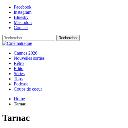
Skip
Facebook
to
Instagram
content
Bluesky
Mastodon
Contact
Rechercher :
Primary
Cinématraque
Si on avait du talent, on ferait des films
Cannes 2026
Menu
Nouvelles sorties
Rétro
Edito
Séries
Tops
Podcast
Coups de coeur
Home
Tarnac
Tarnac