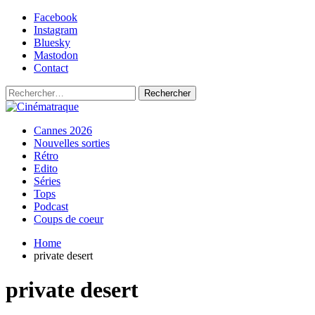
Skip
Facebook
to
Instagram
content
Bluesky
Mastodon
Contact
Rechercher :
Primary
Cinématraque
Si on avait du talent, on ferait des films
Cannes 2026
Menu
Nouvelles sorties
Rétro
Edito
Séries
Tops
Podcast
Coups de coeur
Home
private desert
private desert