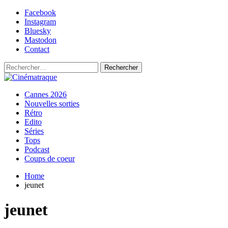
Skip
Facebook
to
Instagram
content
Bluesky
Mastodon
Contact
Rechercher :
Primary
Cinématraque
Si on avait du talent, on ferait des films
Cannes 2026
Menu
Nouvelles sorties
Rétro
Edito
Séries
Tops
Podcast
Coups de coeur
Home
jeunet
jeunet