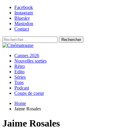
Skip
Facebook
to
Instagram
content
Bluesky
Mastodon
Contact
Rechercher :
Primary
Cinématraque
Si on avait du talent, on ferait des films
Cannes 2026
Menu
Nouvelles sorties
Rétro
Edito
Séries
Tops
Podcast
Coups de coeur
Home
Jaime Rosales
Jaime Rosales