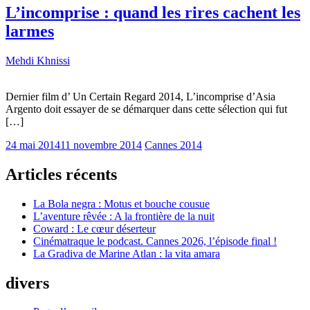
L’incomprise : quand les rires cachent les
larmes
Mehdi Khnissi
Dernier film d’ Un Certain Regard 2014, L’incomprise d’Asia
Argento doit essayer de se démarquer dans cette sélection qui fut
[…]
24 mai 2014
11 novembre 2014
Cannes 2014
Articles récents
La Bola negra : Motus et bouche cousue
L’aventure rêvée : A la frontière de la nuit
Coward : Le cœur déserteur
Cinématraque le podcast. Cannes 2026, l’épisode final !
La Gradiva de Marine Atlan : la vita amara
divers