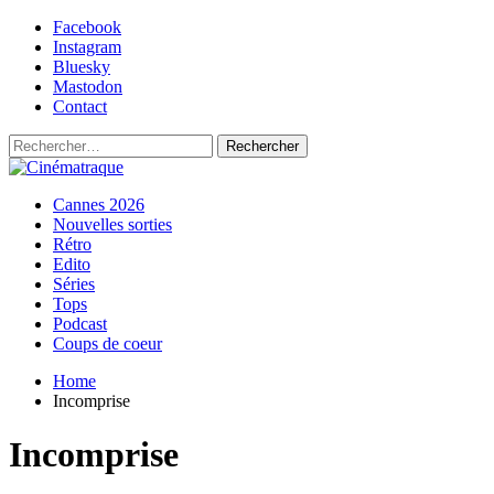
Skip
Facebook
to
Instagram
content
Bluesky
Mastodon
Contact
Rechercher :
Primary
Cinématraque
Si on avait du talent, on ferait des films
Cannes 2026
Menu
Nouvelles sorties
Rétro
Edito
Séries
Tops
Podcast
Coups de coeur
Home
Incomprise
Incomprise