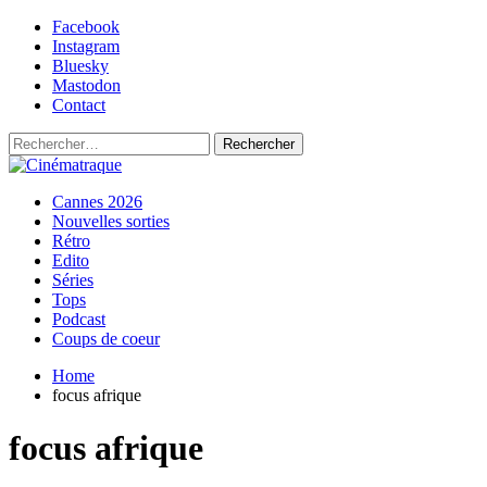
Skip
Facebook
to
Instagram
content
Bluesky
Mastodon
Contact
Rechercher :
Primary
Cinématraque
Si on avait du talent, on ferait des films
Cannes 2026
Menu
Nouvelles sorties
Rétro
Edito
Séries
Tops
Podcast
Coups de coeur
Home
focus afrique
focus afrique