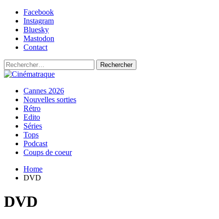
Skip
Facebook
to
Instagram
content
Bluesky
Mastodon
Contact
Rechercher :
Primary
Cinématraque
Si on avait du talent, on ferait des films
Cannes 2026
Menu
Nouvelles sorties
Rétro
Edito
Séries
Tops
Podcast
Coups de coeur
Home
DVD
DVD