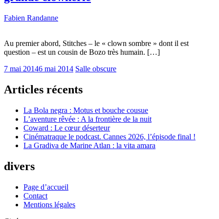
Fabien Randanne
Au premier abord, Stitches – le « clown sombre » dont il est
question – est un cousin de Bozo très humain. […]
7 mai 2014
6 mai 2014
Salle obscure
Articles récents
La Bola negra : Motus et bouche cousue
L’aventure rêvée : A la frontière de la nuit
Coward : Le cœur déserteur
Cinématraque le podcast. Cannes 2026, l’épisode final !
La Gradiva de Marine Atlan : la vita amara
divers
Page d’accueil
Contact
Mentions légales