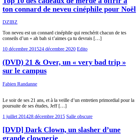
Top 10 des cadeaux de merde à offrir à
ton connard de neveu cinéphile pour Noël
DZIBZ
Ton neveu est un connard cinéphile qui renchérit chacun de tes
conseils d’un « ah bah si t’aimes ça tu devrais […]
10 décembre 2015
24 décembre 2020
Edito
(DVD) 21 & Over, un « very bad trip »
sur le campus
Fabien Randanne
Le soir de ses 21 ans, et à la veille d’un entretien primordial pour la
poursuite de ses études, Jeff […]
1 juillet 2014
28 décembre 2015
Salle obscure
[DVD] Dark Clown, un slasher d’une
grande clownerie