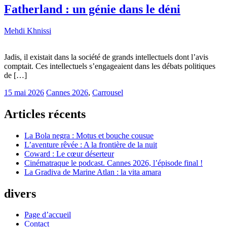
Fatherland : un génie dans le déni
Mehdi Khnissi
Jadis, il existait dans la société de grands intellectuels dont l’avis
comptait. Ces intellectuels s’engageaient dans les débats politiques
de […]
15 mai 2026
Cannes 2026
,
Carrousel
Articles récents
La Bola negra : Motus et bouche cousue
L’aventure rêvée : A la frontière de la nuit
Coward : Le cœur déserteur
Cinématraque le podcast. Cannes 2026, l’épisode final !
La Gradiva de Marine Atlan : la vita amara
divers
Page d’accueil
Contact