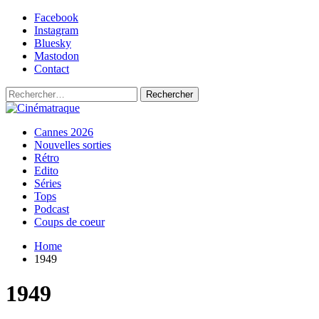
Skip
Facebook
to
Instagram
content
Bluesky
Mastodon
Contact
Rechercher :
Primary
Cinématraque
Si on avait du talent, on ferait des films
Cannes 2026
Menu
Nouvelles sorties
Rétro
Edito
Séries
Tops
Podcast
Coups de coeur
Home
1949
1949