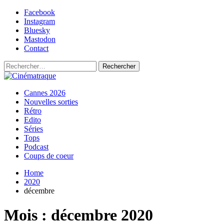
Skip
Facebook
to
Instagram
content
Bluesky
Mastodon
Contact
Rechercher :
Primary
Cinématraque
Si on avait du talent, on ferait des films
Cannes 2026
Menu
Nouvelles sorties
Rétro
Edito
Séries
Tops
Podcast
Coups de coeur
Home
2020
décembre
Mois :
décembre 2020