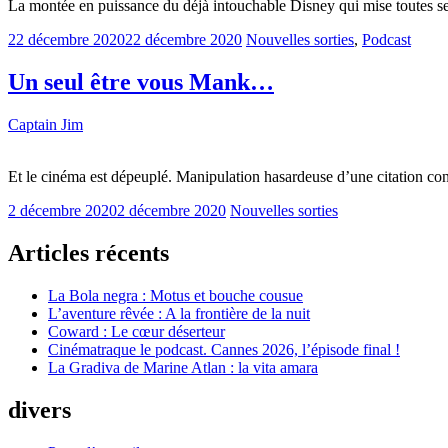
La montée en puissance du déjà intouchable Disney qui mise toutes se
22 décembre 2020
22 décembre 2020
Nouvelles sorties
,
Podcast
Un seul être vous Mank…
Captain Jim
Et le cinéma est dépeuplé. Manipulation hasardeuse d’une citation con
2 décembre 2020
2 décembre 2020
Nouvelles sorties
Articles récents
La Bola negra : Motus et bouche cousue
L’aventure rêvée : A la frontière de la nuit
Coward : Le cœur déserteur
Cinématraque le podcast. Cannes 2026, l’épisode final !
La Gradiva de Marine Atlan : la vita amara
divers